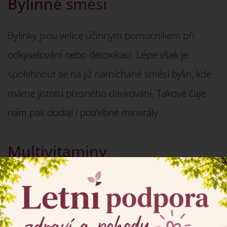
Bylinné směsi
Bylinky jsou velice účinným pomocníkem při
odkyselování nebo detoxikaci. Lépe však je
spolehnout se na již namíchané směsi bylin, kde
máme jistotu přesného dávkování. Takové čaje
nám pak dodají i potřebné minerály.
Multivitaminy
×
Není od věci doplnit nejdůležitější vitaminy a
minerály v potřebných dávkách. Pomůžeme tak
organizmu rychleji nastolit rovnováhu. Vyváženou