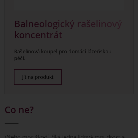
Balneologický rašelinový
koncentrát
Rašelinová koupel pro domácí lázeňskou
péči.
Jít na produkt
Co ne?
Všeho moc škodí, říká jedna lidová moudrost a