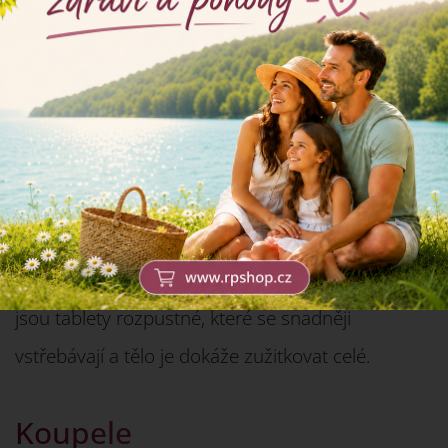
kombinaci nabízí například přípravek
Rosen
Multivitamín
.
Tablety
Na našem trhu existuje velká spousta tablet
podporujících odkyselení organismu, určitě je z
čeho vybírat. Obecně ovšem platí, že vhodnější
jsou tablety rozpustné, které se snadněji
vstřebávají a tělo je dokáže zužitkovat celé.
Koupele