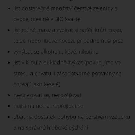
jíst dostatečné množství čerstvé zeleniny a
ovoce, ideálně v BIO kvalitě
jíst méně masa a vybírat si raději krůtí maso,
telecí nebo libové hovězí, případně husí prsa
vyhýbat se alkoholu, kávě, nikotinu
jíst v klidu a důkladně žvýkat (pokud jíme ve
stresu a chvatu, i zásadotvorné potraviny se
chovají jako kyselé)
nestresovat se, nerozčilovat
nejíst na noc a nepřejídat se
dbát na dostatek pohybu na čerstvém vzduchu
a na správné hluboké dýchání