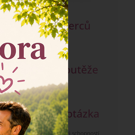
×
Počet výherců
3 výherci
Termín soutěže
20. 7. - 26. 7. 2026
Soutěžní otázka
Která látka je známá schopností