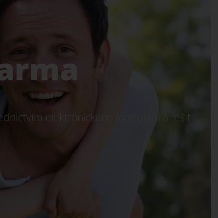
harma
ednictvím elektronického formuláře a těšit