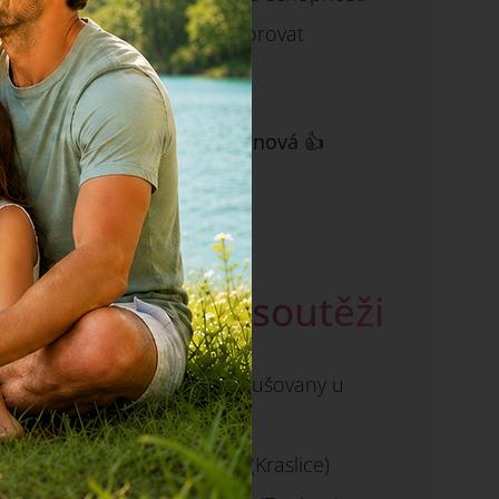
vázat vodu a podporovat
hydrataci pokožky?
a) Kyselina hyaluronová 👍
b) Vitamin B12
c) Hořčík
Výherci v soutěži
🏅 Petr Griebler (Hrušovany u
Brna)
🏅 Věra Habartová (Kraslice)