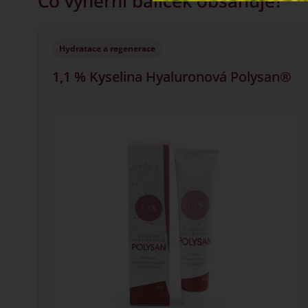
Co výherní balíček obsahuje?
Hydratace a regenerace
1,1 % Kyselina Hyaluronová Polysan®