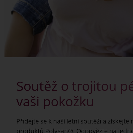
Soutěž o trojitou p
vaši pokožku
Přidejte se k naší letní soutěži a získejte
produktů Polysan®. Odpovězte na jedno