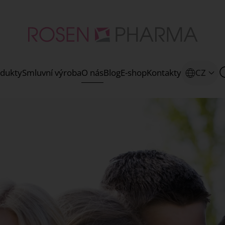
dukty
Smluvní výroba
O nás
Blog
E-shop
Kontakty
CZ