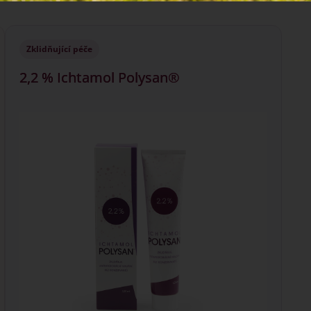
Zklidňující péče
2,2 % Ichtamol Polysan®