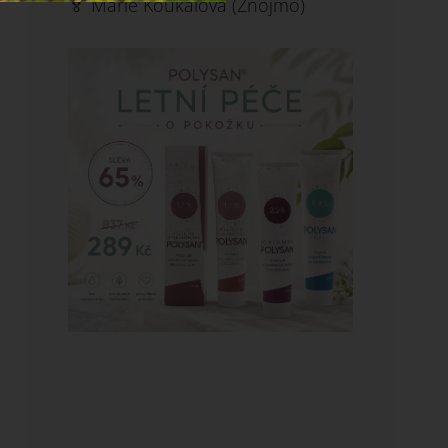
🏅 Marie Koukalová (Znojmo)