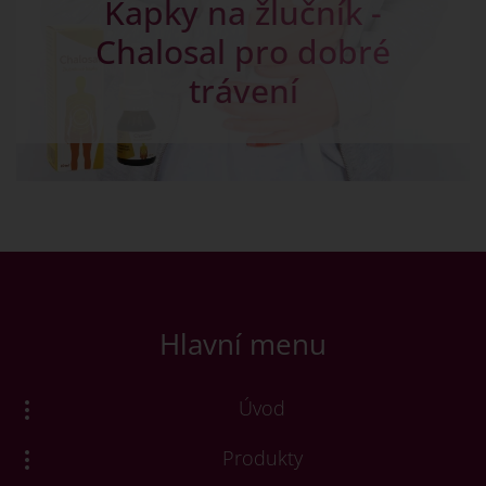
Kapky na žlučník -
Chalosal pro dobré
trávení
Hlavní menu
Úvod
Produkty