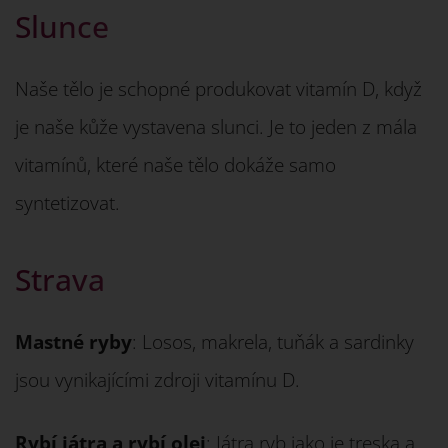
Slunce
Naše tělo je schopné produkovat vitamín D, když
je naše kůže vystavena slunci. Je to jeden z mála
vitamínů, které naše tělo dokáže samo
syntetizovat.
Strava
Mastné ryby
: Losos, makrela, tuňák a sardinky
jsou vynikajícími zdroji vitamínu D.
Rybí játra a rybí olej
: Játra ryb jako je treska a