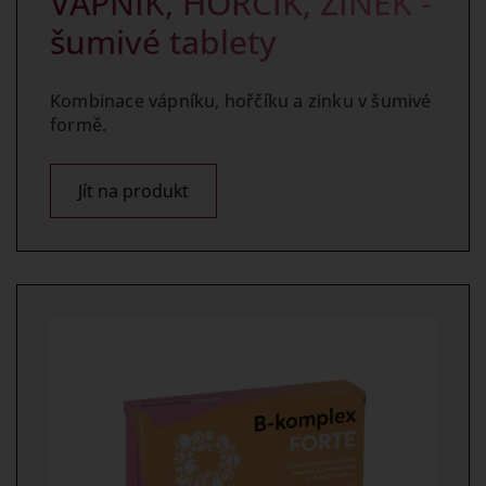
VÁPNÍK, HOŘČÍK, ZINEK -
šumivé tablety
Kombinace vápníku, hořčíku a zinku v šumivé
formě.
Jít na produkt