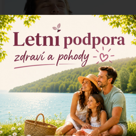
×
Hluboké dýchání: náhrdelník proti stresu
Techniky hlubokého dýchání, například metoda 4-
7-8, mohou být užitečnými nástroji v okamžitých
stresových situacích. Naučte se tento jednoduchý