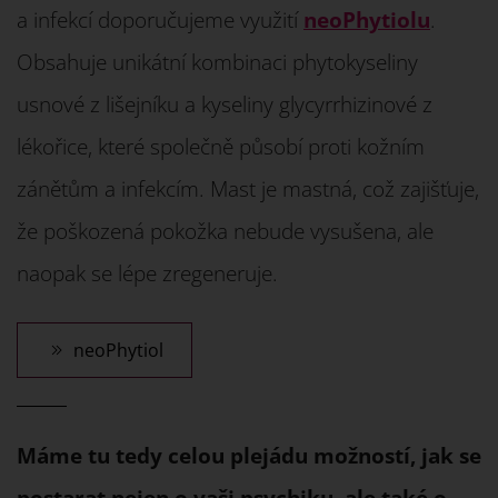
a infekcí doporučujeme využití
neoPhytiolu
.
Obsahuje unikátní kombinaci phytokyseliny
usnové z lišejníku a kyseliny glycyrrhizinové z
lékořice, které společně působí proti kožním
zánětům a infekcím. Mast je mastná, což zajišťuje,
že poškozená pokožka nebude vysušena, ale
naopak se lépe zregeneruje.
neoPhytiol
Máme tu tedy celou plejádu možností, jak se
postarat nejen o vaši psychiku, ale také o