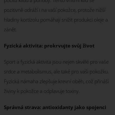
pocitu klidu a pohody. Tento vnitřní klid se
pozitivně odráží i na vaší pokožce, protože nižší
hladiny kortizolu pomáhají snížit produkci oleje a
zánět.
Fyzická aktivita: prokrvujte svůj život
Sport a fyzická aktivita jsou nejen skvělé pro vaše
srdce a metabolismus, ale také pro vaši pokožku.
Fyzická námaha zlepšuje krevní oběh, což přináší
živiny k pokožce a odplavuje toxiny.
Správná strava: antioxidanty jako spojenci