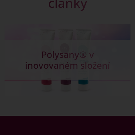
články
Kapky na žlučník -
Chalosal pro dobré
trávení